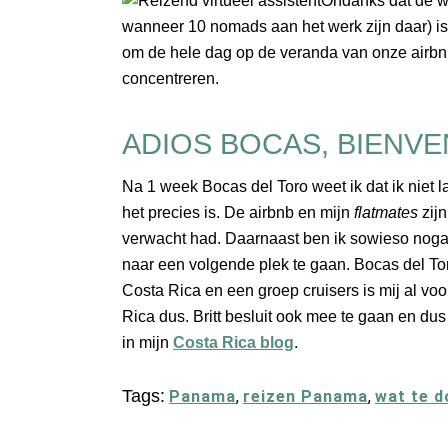
Ondanks dat de wif
wanneer 10 nomads aan het werk zijn daar) is he
om de hele dag op de veranda van onze airbn
concentreren.
ADIOS BOCAS, BIENVE
Na 1 week Bocas del Toro weet ik dat ik niet l
het precies is. De airbnb en mijn
flatmates
zij
verwacht had. Daarnaast ben ik sowieso nogal 
naar een volgende plek te gaan. Bocas del Tor
Costa Rica en een groep cruisers is mij al voo
Rica dus. Britt besluit ook mee te gaan en d
in mijn
Costa Rica blog
.
Tags:
Panama
,
reizen Panama
,
wat te 