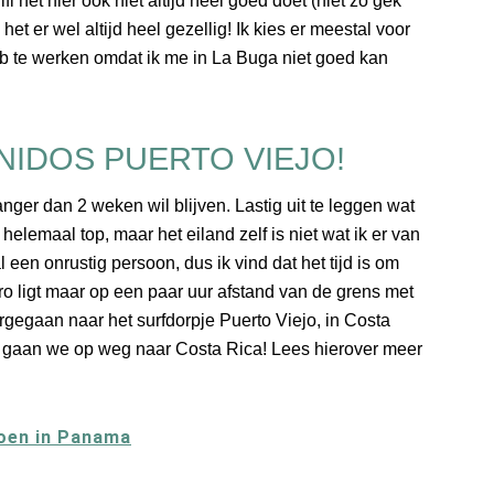
i het hier ook niet altijd heel goed doet (niet zo gek
t er wel altijd heel gezellig! Ik kies er meestal voor
b te werken omdat ik me in La Buga niet goed kan
NIDOS PUERTO VIEJO!
anger dan 2 weken wil blijven. Lastig uit te leggen wat
n helemaal top, maar het eiland zelf is niet wat ik er van
een onrustig persoon, dus ik vind dat het tijd is om
o ligt maar op een paar uur afstand van de grens met
rgegaan naar het surfdorpje Puerto Viejo, in Costa
us gaan we op weg naar Costa Rica! Lees hierover meer
doen in Panama