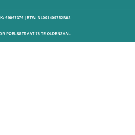
K: 69067376 | BTW: NL001409752B02
DR POELSSTRAAT 78 TE OLDENZAAL